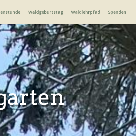
enstunde
Waldgeburtstag
Waldlehrpfad
Spenden
garten