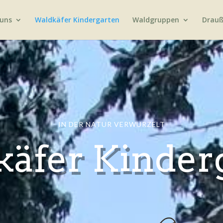
 uns
Waldkäfer Kindergarten
Waldgruppen
Drauß
IN DER NATUR VERWURZELT
äfer Kinder