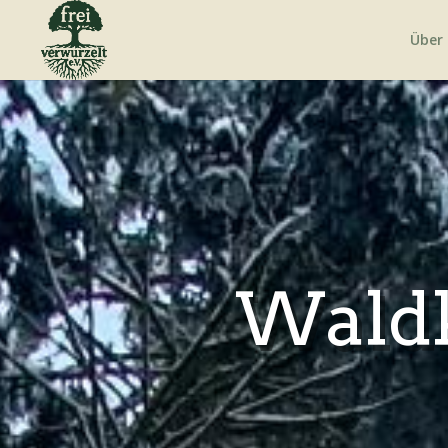
Über
Waldk